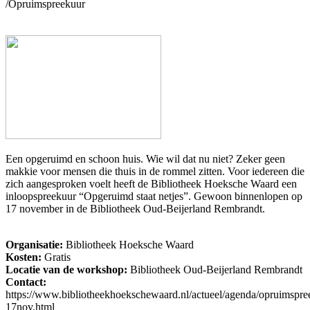
/
Opruimspreekuur
Opruimspreekuur
Posted on
8 november 2021
by
beheerder-dok-c-net
wrote in
Workshop
.
Een opgeruimd en schoon huis. Wie wil dat nu niet? Zeker geen
makkie voor mensen die thuis in de rommel zitten. Voor iedereen die
zich aangesproken voelt heeft de Bibliotheek Hoeksche Waard een
inloopspreekuur “Opgeruimd staat netjes”. Gewoon binnenlopen op
17 november in de Bibliotheek Oud-Beijerland Rembrandt.
Organisatie:
Bibliotheek Hoeksche Waard
Kosten:
Gratis
Locatie van de workshop:
Bibliotheek Oud-Beijerland Rembrandt
Contact:
https://www.bibliotheekhoekschewaard.nl/actueel/agenda/opruimspre
17nov.html