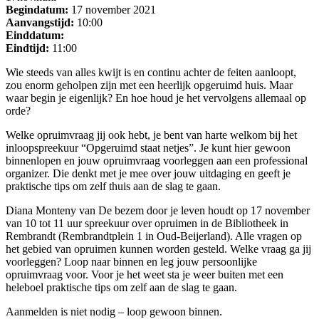
Begindatum:
17 november 2021
Aanvangstijd:
10:00
Einddatum:
Eindtijd:
11:00
Wie steeds van alles kwijt is en continu achter de feiten aanloopt,
zou enorm geholpen zijn met een heerlijk opgeruimd huis. Maar
waar begin je eigenlijk? En hoe houd je het vervolgens allemaal op
orde?
Welke opruimvraag jij ook hebt, je bent van harte welkom bij het
inloopspreekuur “Opgeruimd staat netjes”. Je kunt hier gewoon
binnenlopen en jouw opruimvraag voorleggen aan een professional
organizer. Die denkt met je mee over jouw uitdaging en geeft je
praktische tips om zelf thuis aan de slag te gaan.
Diana Monteny van De bezem door je leven houdt op 17 november
van 10 tot 11 uur spreekuur over opruimen in de Bibliotheek in
Rembrandt (Rembrandtplein 1 in Oud-Beijerland). Alle vragen op
het gebied van opruimen kunnen worden gesteld. Welke vraag ga jij
voorleggen? Loop naar binnen en leg jouw persoonlijke
opruimvraag voor. Voor je het weet sta je weer buiten met een
heleboel praktische tips om zelf aan de slag te gaan.
Aanmelden is niet nodig – loop gewoon binnen.