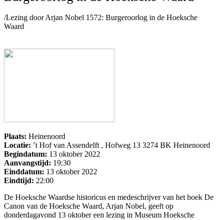
/
Lezing door Arjan Nobel 1572: Burgeroorlog in de Hoeksche
Waard
Lezing door Arjan Nobel 1572: Burgeroorlog in de
Hoeksche Waard
Posted on
21 september 2022
by
beheerder-dok-c-net
wrote in
Evenement
.
Plaats:
Heinenoord
Locatie:
’t Hof van Assendelft , Hofweg 13 3274 BK Heinenoord
Begindatum:
13 oktober 2022
Aanvangstijd:
19:30
Einddatum:
13 oktober 2022
Eindtijd:
22:00
De Hoeksche Waardse historicus en medeschrijver van het boek De
Canon van de Hoeksche Waard, Arjan Nobel, geeft op
donderdagavond 13 oktober een lezing in Museum Hoeksche