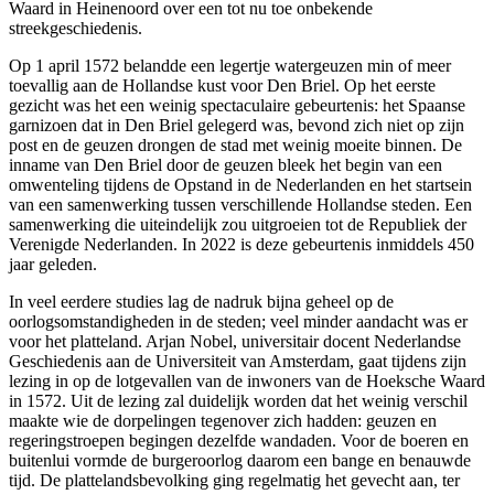
Waard in Heinenoord over een tot nu toe onbekende
streekgeschiedenis.
Op 1 april 1572 belandde een legertje watergeuzen min of meer
toevallig aan de Hollandse kust voor Den Briel. Op het eerste
gezicht was het een weinig spectaculaire gebeurtenis: het Spaanse
garnizoen dat in Den Briel gelegerd was, bevond zich niet op zijn
post en de geuzen drongen de stad met weinig moeite binnen. De
inname van Den Briel door de geuzen bleek het begin van een
omwenteling tijdens de Opstand in de Nederlanden en het startsein
van een samenwerking tussen verschillende Hollandse steden. Een
samenwerking die uiteindelijk zou uitgroeien tot de Republiek der
Verenigde Nederlanden. In 2022 is deze gebeurtenis inmiddels 450
jaar geleden.
In veel eerdere studies lag de nadruk bijna geheel op de
oorlogsomstandigheden in de steden; veel minder aandacht was er
voor het platteland. Arjan Nobel, universitair docent Nederlandse
Geschiedenis aan de Universiteit van Amsterdam, gaat tijdens zijn
lezing in op de lotgevallen van de inwoners van de Hoeksche Waard
in 1572. Uit de lezing zal duidelijk worden dat het weinig verschil
maakte wie de dorpelingen tegenover zich hadden: geuzen en
regeringstroepen begingen dezelfde wandaden. Voor de boeren en
buitenlui vormde de burgeroorlog daarom een bange en benauwde
tijd. De plattelandsbevolking ging regelmatig het gevecht aan, ter