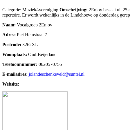
Vocalgroep 2Enjoy
Categorie: Muziek/-vereniging
Omschrijving:
2Enjoy bestaat uit 25 
repertoire. Er wordt wekenlijks in de Lindehoeve op donderdag gerepe
Posted on
28 januari 2018
by
beheerder-dok-c-net
wrote in
Muziek/-v
Naam:
Vocalgroep 2Enjoy
Adres:
Piet Heinstraat 7
Postcode:
3262XL
Woonplaats:
Oud-Beijerland
Telefoonnummer:
0620570756
E-mailadres:
jolandeschenkeveld@suntel.nl
Website: