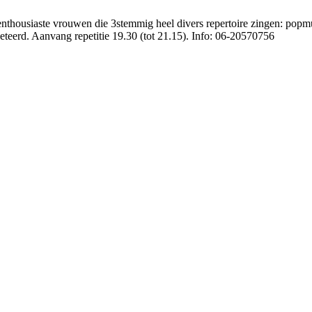
enthousiaste vrouwen die 3stemmig heel divers repertoire zingen: popmu
teerd. Aanvang repetitie 19.30 (tot 21.15). Info: 06-20570756
ereniging
.