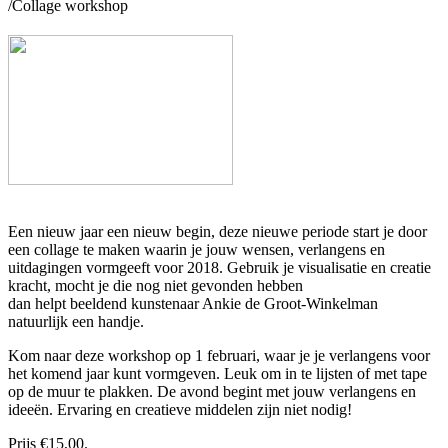
/
Collage workshop
Collage workshop
Posted on
18 januari 2018
by
beheerder-dok-c-net
wrote in
Nieuws
.
Een nieuw jaar een nieuw begin, deze nieuwe periode start je door
een collage te maken waarin je jouw wensen, verlangens en
uitdagingen vormgeeft voor 2018. Gebruik je visualisatie en creatie
kracht, mocht je die nog niet gevonden hebben
dan helpt beeldend kunstenaar Ankie de Groot-Winkelman
natuurlijk een handje.
Kom naar deze workshop op 1 februari, waar je je verlangens voor
het komend jaar kunt vormgeven. Leuk om in te lijsten of met tape
op de muur te plakken. De avond begint met jouw verlangens en
ideeën. Ervaring en creatieve middelen zijn niet nodig!
Prijs €15,00.